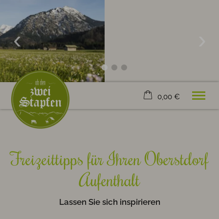
0,00 €
×
20. bis 27. August
Warenkorb ist leer
2 Erwachsene
Freizeittipps für Ihren Oberstdorf
Aufenthalt
Willkommen
Zimmer & Ferienwohnung
Bewertungen
Lassen Sie sich inspirieren
Freizeit